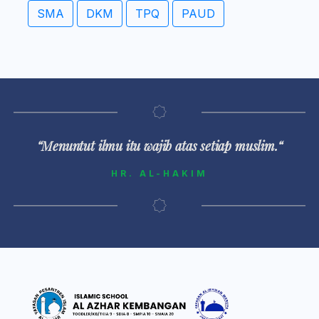
SMA
DKM
TPQ
PAUD
“Menuntut ilmu itu wajib atas setiap muslim.“
HR. AL-HAKIM