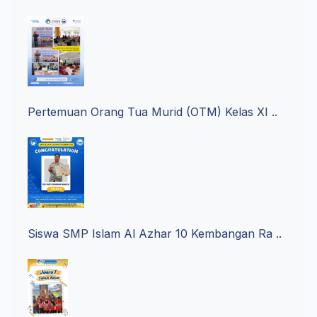
Pertemuan Orang Tua Murid (OTM) Kelas XI ..
Siswa SMP Islam Al Azhar 10 Kembangan Ra ..