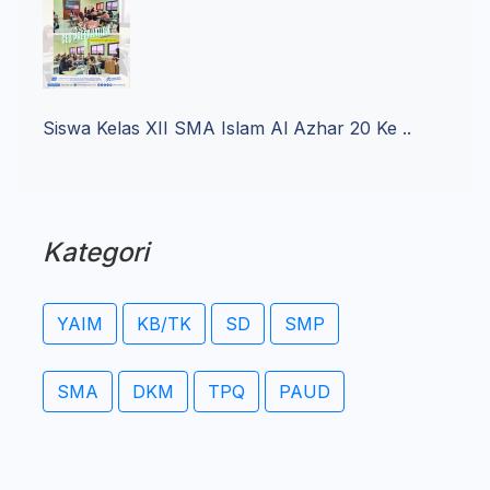
Siswa Kelas XII SMA Islam Al Azhar 20 Ke ..
Kategori
YAIM
KB/TK
SD
SMP
SMA
DKM
TPQ
PAUD