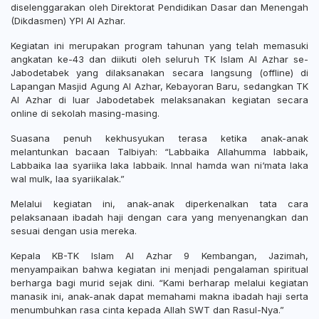
diselenggarakan oleh Direktorat Pendidikan Dasar dan Menengah
(Dikdasmen) YPI Al Azhar.
Kegiatan ini merupakan program tahunan yang telah memasuki
angkatan ke-43 dan diikuti oleh seluruh TK Islam Al Azhar se-
Jabodetabek yang dilaksanakan secara langsung (offline) di
Lapangan Masjid Agung Al Azhar, Kebayoran Baru, sedangkan TK
Al Azhar di luar Jabodetabek melaksanakan kegiatan secara
online di sekolah masing-masing.
Suasana penuh kekhusyukan terasa ketika anak-anak
melantunkan bacaan Talbiyah: “Labbaika Allahumma labbaik,
Labbaika laa syariika laka labbaik. Innal hamda wan ni‘mata laka
wal mulk, laa syariikalak.”
Melalui kegiatan ini, anak-anak diperkenalkan tata cara
pelaksanaan ibadah haji dengan cara yang menyenangkan dan
sesuai dengan usia mereka.
Kepala KB-TK Islam Al Azhar 9 Kembangan, Jazimah,
menyampaikan bahwa kegiatan ini menjadi pengalaman spiritual
berharga bagi murid sejak dini. “Kami berharap melalui kegiatan
manasik ini, anak-anak dapat memahami makna ibadah haji serta
menumbuhkan rasa cinta kepada Allah SWT dan Rasul-Nya.”